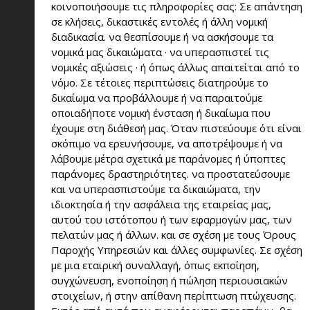
κοινοποιήσουμε τις πληροφορίες σας: Σε απάντηση
σε κλήσεις, δικαστικές εντολές ή άλλη νομική
διαδικασία. να θεσπίσουμε ή να ασκήσουμε τα
νομικά μας δικαιώματα · να υπερασπιστεί τις
νομικές αξιώσεις · ή όπως άλλως απαιτείται από το
νόμο. Σε τέτοιες περιπτώσεις διατηρούμε το
δικαίωμα να προβάλλουμε ή να παραιτούμε
οποιαδήποτε νομική ένσταση ή δικαίωμα που
έχουμε στη διάθεσή μας. Όταν πιστεύουμε ότι είναι
σκόπιμο να ερευνήσουμε, να αποτρέψουμε ή να
λάβουμε μέτρα σχετικά με παράνομες ή ύποπτες
παράνομες δραστηριότητες. να προστατεύσουμε
και να υπερασπιστούμε τα δικαιώματα, την
ιδιοκτησία ή την ασφάλεια της εταιρείας μας,
αυτού του ιστότοπου ή των εφαρμογών μας, των
πελατών μας ή άλλων. και σε σχέση με τους Όρους
Παροχής Υπηρεσιών και άλλες συμφωνίες. Σε σχέση
με μια εταιρική συναλλαγή, όπως εκποίηση,
συγχώνευση, ενοποίηση ή πώληση περιουσιακών
στοιχείων, ή στην απίθανη περίπτωση πτώχευσης.